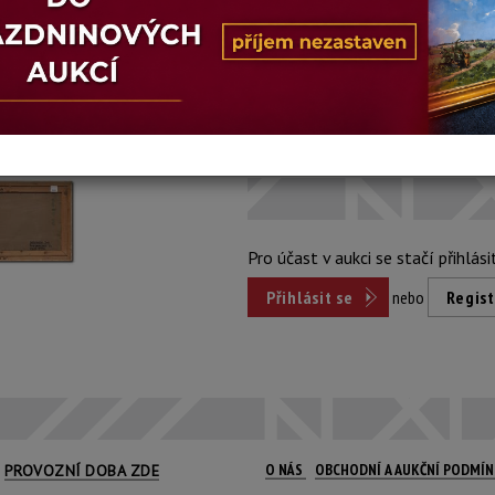
Dosažená cena:
nepr
Vyvolávací cena: 3 500 Kč
Pro účast v aukci se stačí přihlási
Přihlásit se
nebo
Regist
O NÁS
OBCHODNÍ A AUKČNÍ PODMÍ
PROVOZNÍ DOBA ZDE