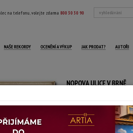
lec na telefonu, volejte zdarma
800 30 30 90
NAŠE REKORDY
OCENĚNÍ A VÝKUP
JAK PRODAT?
AUTOŘI
NOPOVA ULICE V BRNĚ
Zaskleno a rámováno.
Technika: pastel na kartonu
Šířka: 76,5 cm, výška: 37 cm, rámování: 
Stav: dobrý
Konec dražby:
14.07.2026 20:04 