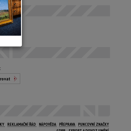
odáno
t
rovat
NKY
REKLAMAČNÍ ŘÁD
NÁPOVĚDA
PŘEPRAVA
PUNCOVNÍ ZNAČKY
GDPR
EXPORT A DOVOZ UMĚNÍ