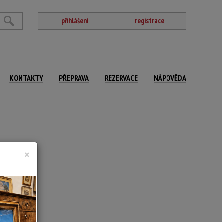
přihlášení
registrace
KONTAKTY
PŘEPRAVA
REZERVACE
NÁPOVĚDA
×
52,5 x 92 cm
SELČ