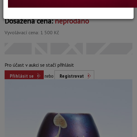
Dosažená cena:
neprodáno
Vyvolávací cena: 1 500 Kč
Pro účast v aukci se stačí přihlásit
Přihlásit se
nebo
Registrovat