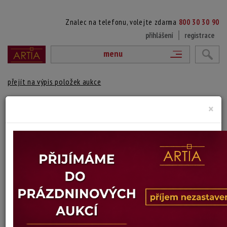
Znalec na telefonu, volejte zdarma
800 30 30 90
přihlášení
registrace
menu
přejít na výpis položek aukce
VÁZA Z DUHOVÉHO SKLA
×
John Ditchfield
Autor:
(1952 Blackpool - ?)
Pod vyrytým podpisem J Ditchfield Glasform 2048
Výška: 10,5 cm, hloubka: 7 cm
Stav: dobrý
Konec dražby:
15.07.2026 20:19 SELČ