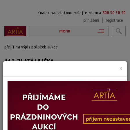
Znalec na telefonu, volejte zdarma
800 30 30 90
přihlášení
registrace
menu
přejít na výpis položek aukce
113. ZLATÁ ULIČKA
×
Jan Javorský
Autor:
(1903 Čáslav - ?)
Signováno a datováno vpravo dole, paspartováno a zaskleno
Technika: linoryt, datace: 1985
Šířka: 7 cm, výška: 10 cm, rámování: pasparta. 30 x 18 cm
Stav: dobrý
Konec dražby:
11.07.2024 20:42 SELČ