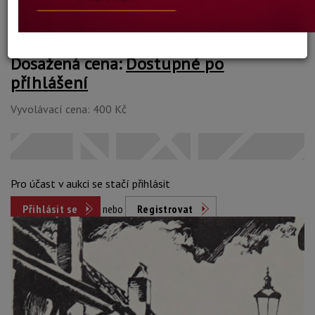
Dosažená cena:
Dostupné po
přihlášení
Vyvolávací cena: 400 Kč
Pro účast v aukci se stačí přihlásit
Přihlásit se
nebo
Registrovat