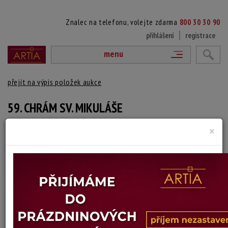
Znalec na telefonu, volejte zdarma
800 30 30 90
přihlášení
registrace
menu
přejít na výpis položek aukce
59. CHRÁM SV. MIKULÁŠE
×
Jan Javorský
Autor:
(1903 Čáslav - ?)
signováno a datováno tužkou vpravo dole
Technika: litografie, datace: 1979
Šířka: 10,5 cm, výška: 23 cm, rámování: volný list
Stav: dobrý
Konec dražby:
10.10.2024 20:19 SELČ