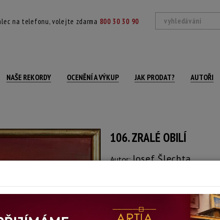
lec na telefonu, volejte zdarma
800 30 30 90
NAŠE REKORDY
OCENĚNÍ A VÝKUP
JAK PRODAT?
AUTOŘI
106. ZRALÉ OBILÍ
Josef Šlechta
Autor:
(1925 Olomouc - 2018 Olomouc)
signováno a datováno vpravo dole, rá
Technika: olej na plátně
Šířka: 50 cm, výška: 30 cm, rámování: 32