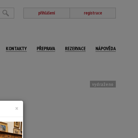
přihlášení
registrace
KONTAKTY
PŘEPRAVA
REZERVACE
NÁPOVĚDA
vydraženo
×
mováno
 x 52 cm