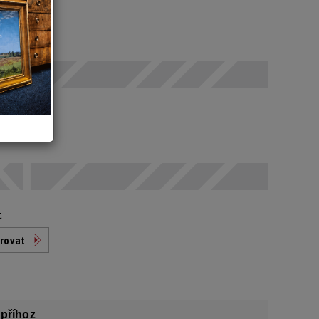
 SELČ
 Kč
t
rovat
příhoz