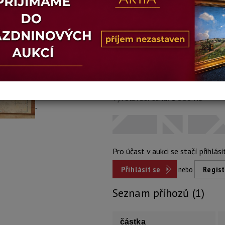
Stav: dobrý
Konec dražby:
13.10.2025 20:26
Dosažená cena:
1 500
Vyvolávací cena: 1 500 Kč
Pro účast v aukci se stačí přihlási
Přihlásit se
nebo
Regist
Seznam příhozů (1)
částka