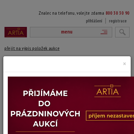
Znalec na telefonu, volejte zdarma
800 30 30 90
přihlášení
registrace
menu
přejít na výpis položek aukce
2. KOTVÍCÍ LOĎ
×
Alois Kohout
Autor:
(1891 Praha - 1981 Los Angeles)
vydraženo
Signováno vpravo dole, rámováno v galerijním rámu. Konzultováno a
potvrzeno PhDr. Mgr. Michaelem Zachařem.
Technika: olej na plátně
Šířka: 75 cm, výška: 62 cm, rámování: 79 x 95 cm
Stav: dobrý