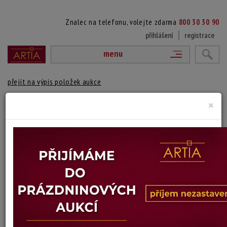
Znalec na telefonu, volejte zdarma
800 30 30 90
přihlášení
registrace
menu
přejít na výpis položek aukce
×
232. PORTRÉT MUŽE
Alois Kohout
Autor:
(1891 Praha - 1981 Los Angeles)
Nesignováno, přisouzeno autorovi. Rámováno.
Technika: olej na kartonu, datace: 1930
Šířka: 26,5 cm, výška: 26,5 cm, rámování: 49 x 46,5 cm
Stav: dobrý
Konec dražby:
12.06.2025 20:38 SELČ