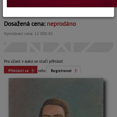
Dosažená cena:
neprodáno
Vyvolávací cena: 12 000 Kč
Pro účast v aukci se stačí přihlásit
Přihlásit se
nebo
Registrovat