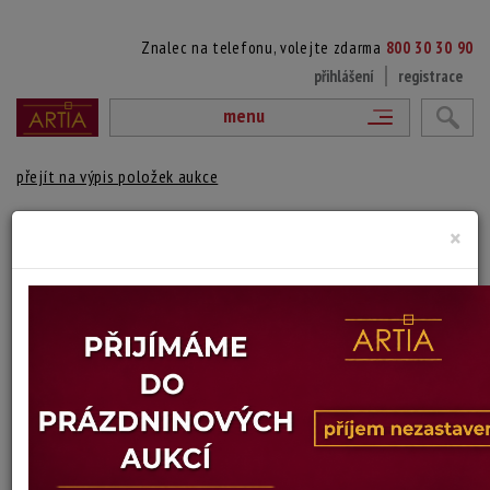
Znalec na telefonu, volejte zdarma
800 30 30 90
přihlášení
registrace
menu
přejít na výpis položek aukce
PORTRÉT MUŽE V SAKU
×
Alois Kohout
Autor:
(1891 Praha - 1981 Los Angeles)
Signováno a datováno vpravo dole, nerámováno
Technika: olej na plátně, datace: 1962
Šířka: 60,5 cm, výška: 76 cm
Stav: dobrý
Konec dražby:
21.04.2026 20:11 SELČ