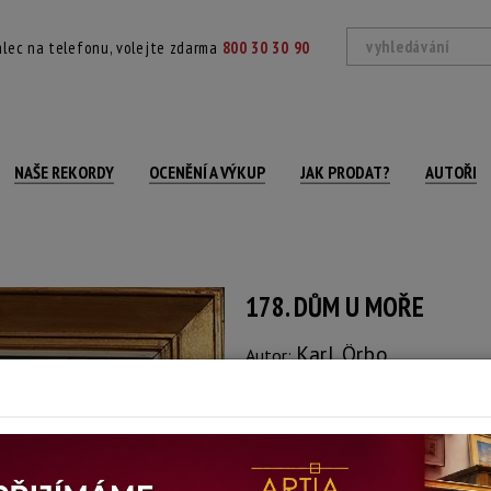
lec na telefonu, volejte zdarma
800 30 30 90
NAŠE REKORDY
OCENĚNÍ A VÝKUP
JAK PRODAT?
AUTOŘI
178. DŮM U MOŘE
Karl Örbo
Autor:
(1890 - 1958)
Signováno a datováno vlevo dole, rám
Technika: olej na plátně
Šířka: 55 cm, výška: 46 cm, rámování: 60