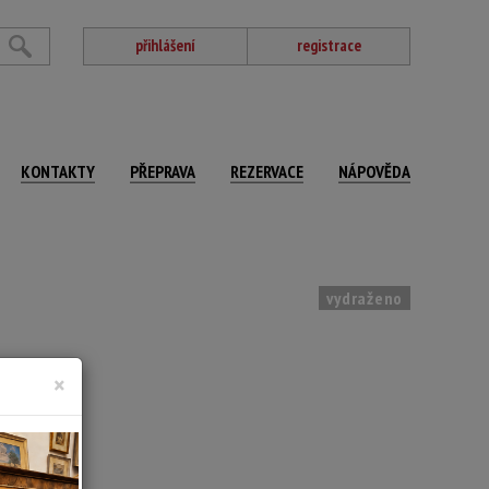
přihlášení
registrace
KONTAKTY
PŘEPRAVA
REZERVACE
NÁPOVĚDA
vydraženo
×
ováno
 x 69 cm