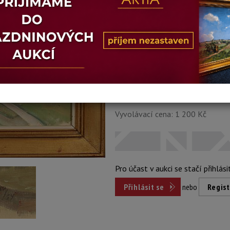
Stav: dobrý
Konec dražby:
13.09.2022 21:03
Dosažená cena:
Dost
přihlášení
Vyvolávací cena: 1 200 Kč
Pro účast v aukci se stačí přihlási
Přihlásit se
nebo
Regist