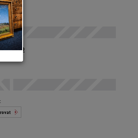
 SELČ
upné po
t
rovat