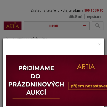
Znalec na telefonu, volejte zdarma
800 30 30 90
přihlášení
registrace
menu
přejít na výpis položek aukce
×
J. DALBY - ŽENA V LESE
Signováno vlevo dole, datováno vlevo dole, rámováno.
Technika: olej na plátně, datace: 1915
Šířka: 46 cm, výška: 31 cm, rámování: 39 x 55 cm
Stav: dobrý
Konec dražby:
08.07.2026 20:09 SELČ