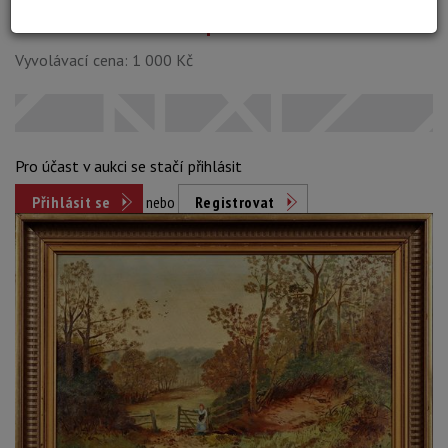
Dosažená cena:
neprodáno
Vyvolávací cena: 1 000 Kč
Pro účast v aukci se stačí přihlásit
Přihlásit se
nebo
Registrovat