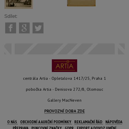
Sdílet:
centrála Artia - Opletalova 1417/25, Praha 1
pobočka Artia - Denisova 272/8, Olomouc
Gallery MacNeven
PROVOZNÍ DOBA ZDE
O NÁS
OBCHODNÍ A AUKČNÍ PODMÍNKY
REKLAMAČNÍ ŘÁD
NÁPOVĚDA
PŘEPRAVA
PUNCOVNÍ ZNAČKY
GDPR
EXPORT A DOVOZ UMĚNÍ