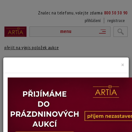
Znalec na telefonu, volejte zdarma
800 30 30 90
přihlášení
registrace
menu
přejít na výpis položek aukce
V PARKU
×
Pavel Šimon
Autor:
(1920 Praha - 1958 Praha)
signováno vpravo dole, paspartováno, zaskleno
Technika: litografie na kartonu
Šířka: 9 cm, výška: 13 cm, rámování: 23,5 x 19,5 cm
Stav: dobrý
Konec dražby:
20.07.2026 20:00 SELČ