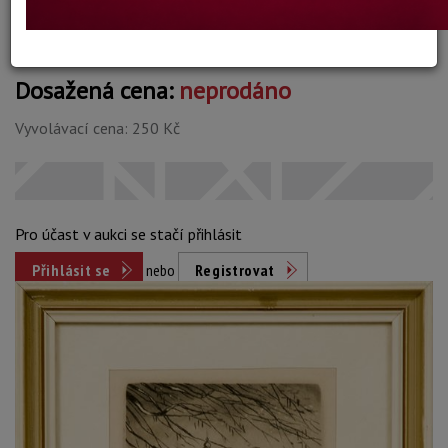
Dosažená cena:
neprodáno
Vyvolávací cena: 250 Kč
Pro účast v aukci se stačí přihlásit
Přihlásit se
nebo
Registrovat