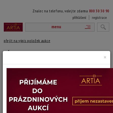
Znalec na telefonu, volejte zdarma
800 30 30 90
přihlášení
registrace
menu
přejít na výpis položek aukce
VÁZA
×
Maija Carlson
Autor:
(.)
sklárna Oy Kumela, signováno zespodu
Výška: 19 cm, hloubka: 8,5 cm, délka: 8,5 cm
Stav: dobrý
Konec dražby:
09.06.2026 20:06 SELČ