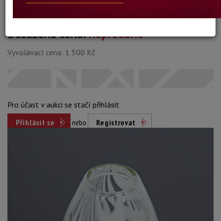
Dosažená cena:
neprodáno
Vyvolávací cena: 1 500 Kč
Pro účast v aukci se stačí přihlásit
Přihlásit se
nebo
Registrovat