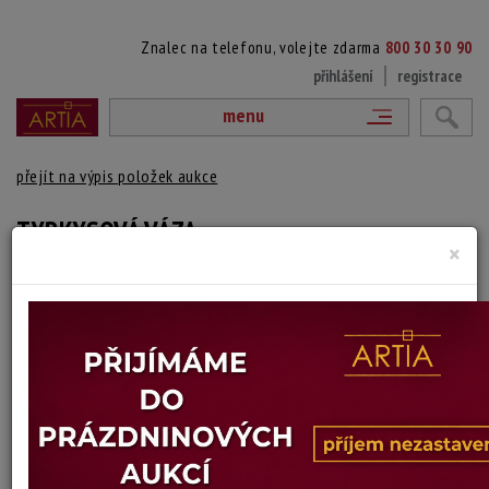
Znalec na telefonu, volejte zdarma
800 30 30 90
přihlášení
registrace
menu
přejít na výpis položek aukce
TYRKYSOVÁ VÁZA
×
Gunnar Ander
Autor:
(1908 Švédsko - 1976 Švédsko)
vydraženo
sklárna Lindshammar
Výška: 24 cm
Stav: dobrý
Konec dražby:
16.03.2026 20:25 SEČ