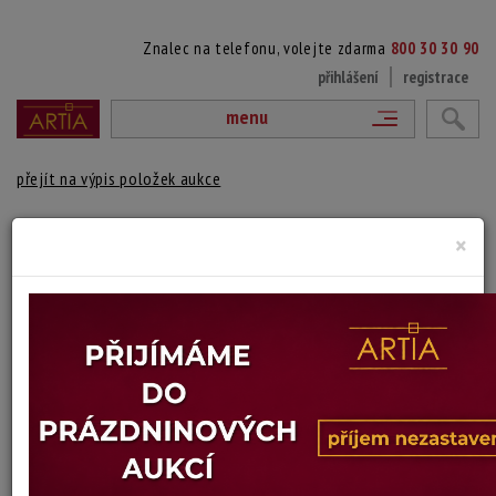
Znalec na telefonu, volejte zdarma
800 30 30 90
přihlášení
registrace
menu
přejít na výpis položek aukce
KAMENINOVÁ LÁHEV S UCHEM
×
Keramická manufaktura Scheurich
Autor:
(? Kleinheubach, Německo)
zespod značeno a číslováno W. Germany 482 - 28
Výška: 28,5 cm
Stav: používáno
Konec dražby:
10.06.2026 21:06 SELČ