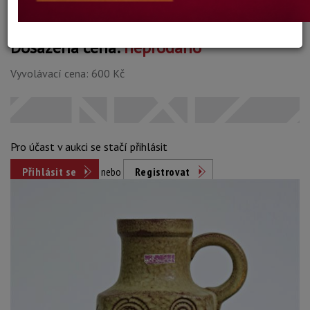
Dosažená cena:
neprodáno
Vyvolávací cena: 600 Kč
Pro účast v aukci se stačí přihlásit
Přihlásit se
nebo
Registrovat