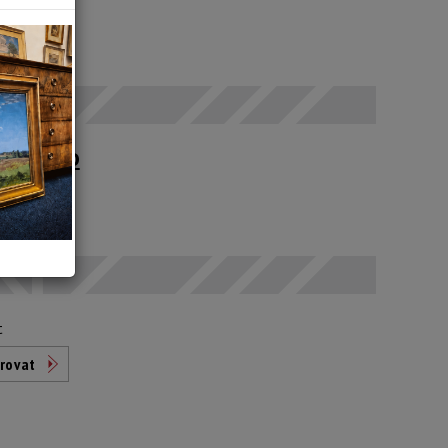
 SELČ
upné po
t
rovat