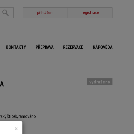
přihlášení
registrace
KONTAKTY
PŘEPRAVA
REZERVACE
NÁPOVĚDA
vydraženo
NA
rský štítek, rámováno
×
 x 61 cm