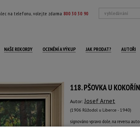
lec na telefonu, volejte zdarma
800 30 30 90
NAŠE REKORDY
OCENĚNÍ A VÝKUP
JAK PRODAT?
AUTOŘI
118. PŠOVKA U KOKOŘÍ
Josef Arnet
Autor:
(1906 Růžodol u Liberce - 1940)
signováno vpravo dole, na reversu auto
Technika: olej na plátně
Šířka: 50 cm, výška: 65 cm, rámování: 76