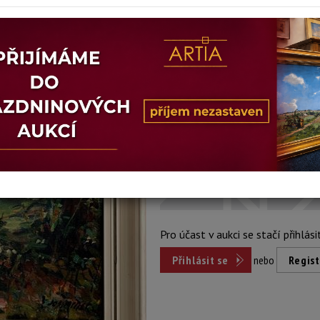
Stav: dobrý
Konec dražby:
06.10.2021 21:13
Dosažená cena:
Dost
přihlášení
Vyvolávací cena: 2 500 Kč
Pro účast v aukci se stačí přihlási
Přihlásit se
nebo
Regist