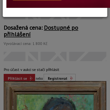
Konec dražby:
27.11.2023 20:34 SEČ
Dosažená cena:
Dostupné po
přihlášení
Vyvolávací cena: 1 800 Kč
Pro účast v aukci se stačí přihlásit
Přihlásit se
nebo
Registrovat