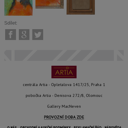
Sdílet:
centrála Artia - Opletalova 1417/25, Praha 1
pobočka Artia - Denisova 272/8, Olomouc
Gallery MacNeven
PROVOZNÍ DOBA ZDE
O NÁS
OBCHODNÍ A AUKČNÍ PODMÍNKY
REKLAMAČNÍ ŘÁD
NÁPOVĚDA