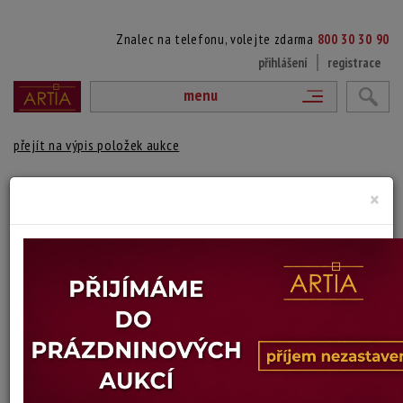
Znalec na telefonu, volejte zdarma
800 30 30 90
přihlášení
registrace
menu
přejít na výpis položek aukce
138. PORTRÉT ŽENY
×
Jan Šafránek
Autor:
(1910 Kolence - 1981 Praha)
datováno a signováno vpravo dole, rámováno, dílo pochází z
pozůstalosti manželky J. Šafránka
Technika: olej na plátně, datace: 1973
Šířka: 53 cm, výška: 64 cm, rámování: 78 x 67 cm
Stav: dobrý