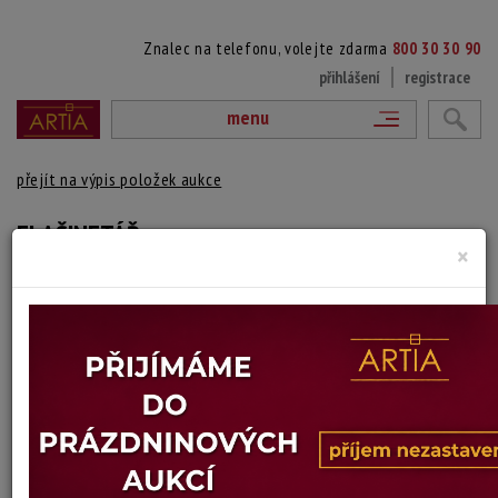
Znalec na telefonu, volejte zdarma
800 30 30 90
přihlášení
registrace
menu
přejít na výpis položek aukce
FLAŠINETÁŘ
×
Adolf Jelínek
Autor:
(1890 Strmilov - 1957 ?)
signováno vpravo dole pod paspartou, paspartováno, zaskleno a
rámováno
Technika: lept
Šířka: 7 cm, výška: 10 cm, rámování: 18,5 x 13,5 cm
Stav: dobrý