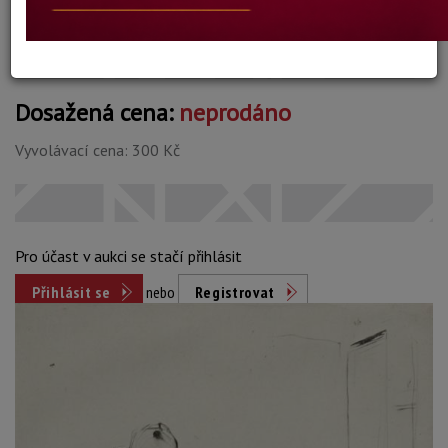
Konec dražby:
20.07.2026 20:08 SELČ
Dosažená cena:
neprodáno
Vyvolávací cena: 300 Kč
Pro účast v aukci se stačí přihlásit
Přihlásit se
nebo
Registrovat