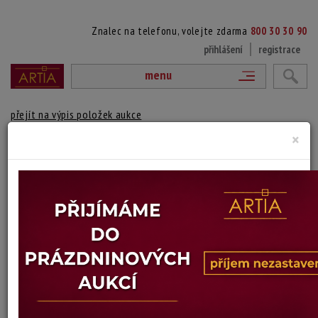
Znalec na telefonu, volejte zdarma
800 30 30 90
přihlášení
registrace
menu
přejít na výpis položek aukce
×
DŘEVORUBCI
Alois Moravec
Autor:
(1899 Chyšky - 1987 Praha)
signováno vpravo dole tužkou pod paspartou a monogramováno a
datováno v tisku, paspartováno, zaskleno a rámováno
Technika: dřevoryt, datace: 1932
Šířka: 33,5 cm, výška: 25 cm, rámování: 42 x 52 cm
Stav: dobrý