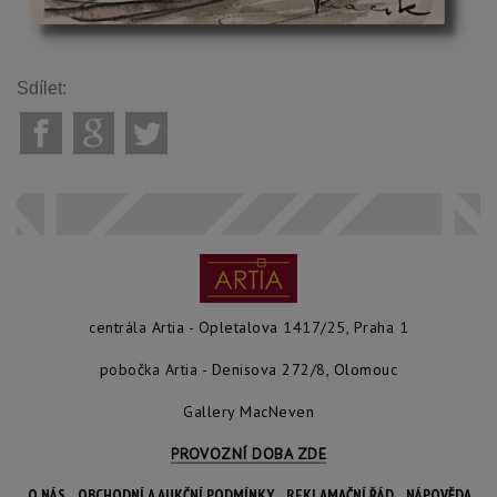
Sdílet:
centrála Artia - Opletalova 1417/25, Praha 1
pobočka Artia - Denisova 272/8, Olomouc
Gallery MacNeven
PROVOZNÍ DOBA ZDE
O NÁS
OBCHODNÍ A AUKČNÍ PODMÍNKY
REKLAMAČNÍ ŘÁD
NÁPOVĚDA