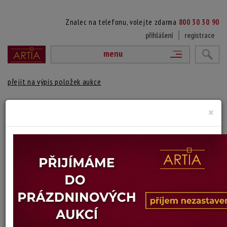
Znalec na telefonu, volejte zdarma
800 30 30 90
přihlášení
registrace
menu
přejít na výpis položek aukce
108. ZŘÍCENINA HRADU
×
Fedor Kracík
Autor:
(1899 Semily - 1945 Semily)
signováno vpravo dole
Technika: tuš
Šířka: 11,5 cm, výška: 18 cm, rámování: volný list
Stav: dobrý
Konec dražby:
10.10.2024 20:35 SELČ