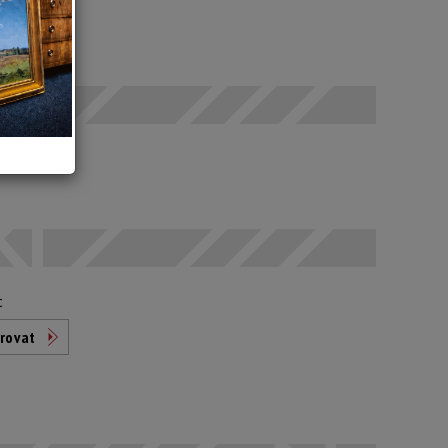
 SEČ
odáno
t
rovat