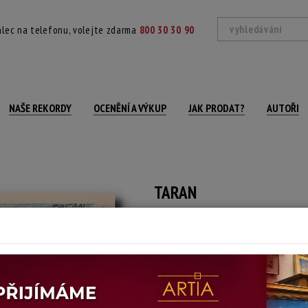
lec na telefonu, volejte zdarma
800 30 30 90
NAŠE REKORDY
OCENĚNÍ A VÝKUP
JAK PRODAT?
AUTOŘI
TARAN
Ivana Jurná-Lipská
Autor:
(1947 Praha)
Signováno a datováno vpravo dole, zn
Technika: litografie, datace: 1983
Šířka: 18,5 cm, výška: 13,5 cm, rámování: