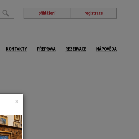
přihlášení
registrace
KONTAKTY
PŘEPRAVA
REZERVACE
NÁPOVĚDA
×
ačeno 54/200.
 volný list