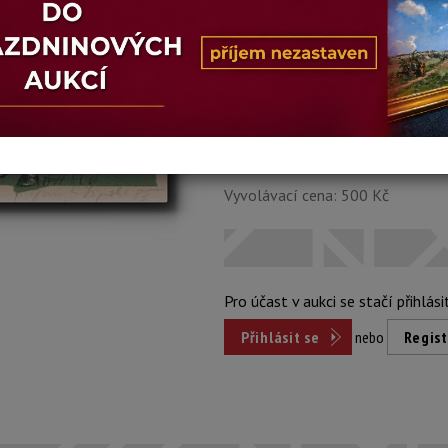
Stav: dobrý
Konec dražby:
19.01.2026 20:49
Dosažená cena:
nepr
Vyvolávací cena: 500 Kč
Pro účast v aukci se stačí přihlási
Přihlásit se
nebo
Regist