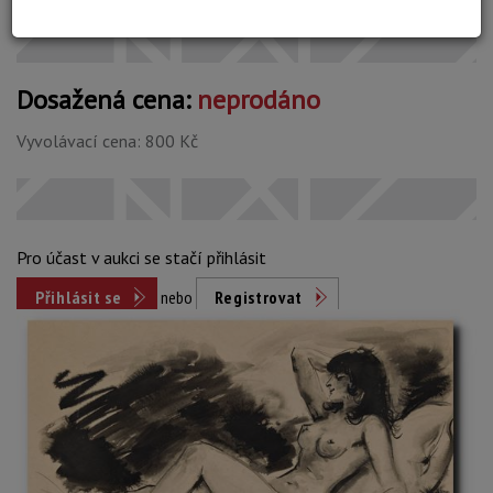
Dosažená cena:
neprodáno
Vyvolávací cena: 800 Kč
Pro účast v aukci se stačí přihlásit
Přihlásit se
nebo
Registrovat