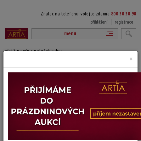
Znalec na telefonu, volejte zdarma
800 30 30 90
přihlášení
registrace
menu
přejít na výpis položek aukce
×
13. AKT
František Kucián
Autor:
(1908 Vídeň, Rakousko - 1990 Přerov)
signováno vlevo dole, paspartováno, zaskleno a rámováno.
Technika: tuš
Šířka: 50 cm, výška: 26 cm, rámování: 55 x 77 cm
Stav: dobrý
Konec dražby:
06.02.2025 20:03 SEČ