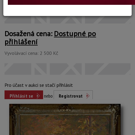
Konec dražby:
07.12.2023 20:48 SEČ
Dosažená cena:
Dostupné po
přihlášení
Vyvolávací cena: 2 500 Kč
Pro účast v aukci se stačí přihlásit
Přihlásit se
nebo
Registrovat