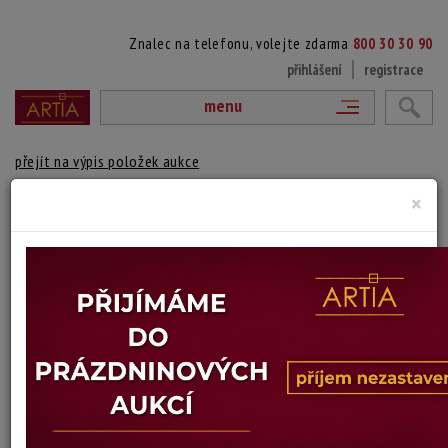
Znalec na telefonu, volejte zdarma
800 30 30 90
přihlášení
registrace
menu
přejít na výpis položek aukce
×
92. KONĚ
František Kucián
Autor:
(1908 Vídeň, Rakousko - 1990 Přerov)
vydraženo
signováno vpravo dole, rámováno
Technika: olej na sololitu
Šířka: 20 cm, výška: 15 cm, rámování: 25 x 30 cm
Stav: mírně poškozeno