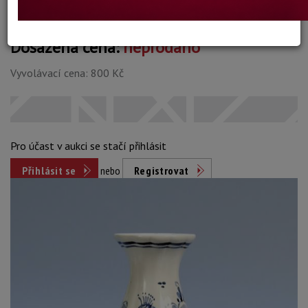
Dosažená cena:
neprodáno
Vyvolávací cena: 800 Kč
Pro účast v aukci se stačí přihlásit
Přihlásit se
nebo
Registrovat