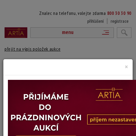
Znalec na telefonu, volejte zdarma
800 30 30 90
přihlášení
registrace
menu
přejít na výpis položek aukce
VÁZIČKA
×
Delft Keramika
Autor:
(? - ?)
značeno zespodu, Delftská fajans
Výška: 14,5 cm
Stav: poškozeno
Konec dražby:
22.06.2026 20:18 SELČ