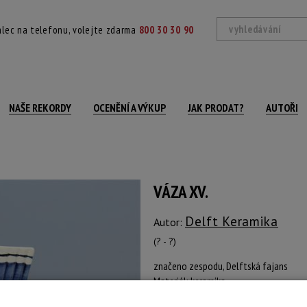
lec na telefonu, volejte zdarma
800 30 30 90
NAŠE REKORDY
OCENĚNÍ A VÝKUP
JAK PRODAT?
AUTOŘI
VÁZA XV.
Delft Keramika
Autor:
(? - ?)
značeno zespodu, Delftská fajans
Materiál: keramika
Výška: 25 cm