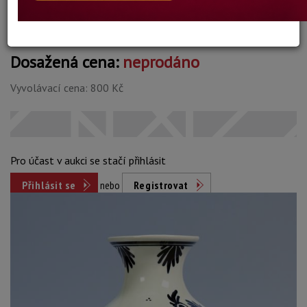
Dosažená cena:
neprodáno
Vyvolávací cena: 800 Kč
Pro účast v aukci se stačí přihlásit
Přihlásit se
nebo
Registrovat