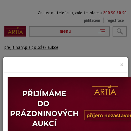
Znalec na telefonu, volejte zdarma
800 30 30 90
přihlášení
registrace
menu
přejít na výpis položek aukce
VÁZIČKA II.
×
Delft Keramika
Autor:
(? - ?)
značeno zespodu, Delftská fajans
Materiál: keramika
Výška: 17 cm
Stav: dobrý
Konec dražby:
22.06.2026 20:19 SELČ