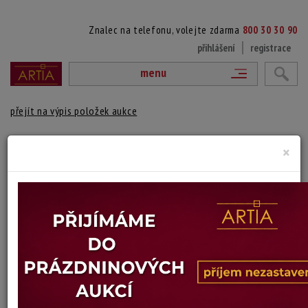
Znalec na telefonu, volejte zdarma
800 30 30 90
přihlášení
registrace
menu
přejít na výpis položek aukce
VÁZA V.
×
Delft Keramika
Autor:
(? - ?)
signováno zespodu, Delftská fajáns
Materiál: keramika
Výška: 26,5 cm
Stav: dobrý
Konec dražby:
22.06.2026 20:16 SELČ