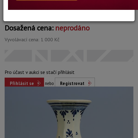
Dosažená cena:
neprodáno
Vyvolávací cena: 1 000 Kč
Pro účast v aukci se stačí přihlásit
Přihlásit se
nebo
Registrovat