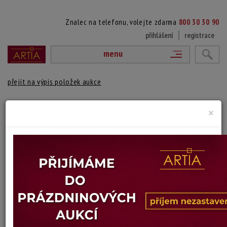
Znalec na telefonu, volejte zdarma
800 30 30 90
přihlášení
registrace
menu
přejít na výpis položek aukce
JEZDEC NA KONI
×
Jacob Van Strij
Autor:
(1756 - 1815 Dordrecht, Holandsko)
vydraženo
na reversu signováno
Technika: olej na dřevě
Šířka: 16 cm, výška: 15 cm, rámování: 22 x 23 cm
Stav: poškozeno