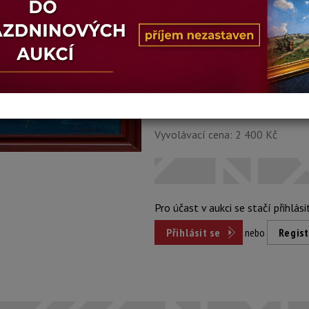
Stav: mírně poškozeno
Konec dražby:
21.04.2026 20:55
Dosažená cena:
nepr
Vyvolávací cena: 2 400 Kč
Pro účast v aukci se stačí přihlási
Přihlásit se
nebo
Regist