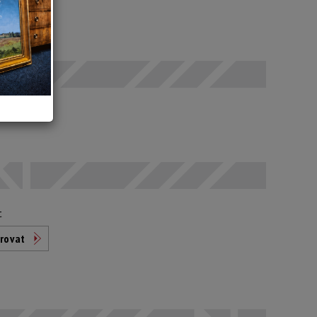
 SELČ
odáno
t
rovat