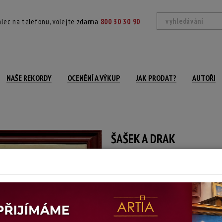
lec na telefonu, volejte zdarma
800 30 30 90
NAŠE REKORDY
OCENĚNÍ A VÝKUP
JAK PRODAT?
AUTOŘI
ŠAŠEK A DRAK
Milan Schelinger
Autor:
(1952 Bousov, Chrudimsko)
signováno vpravo dole, rámováno
Technika: olej na plátně, materiál: fix
Šířka: 70 cm, výška: 50 cm, rámování: 56