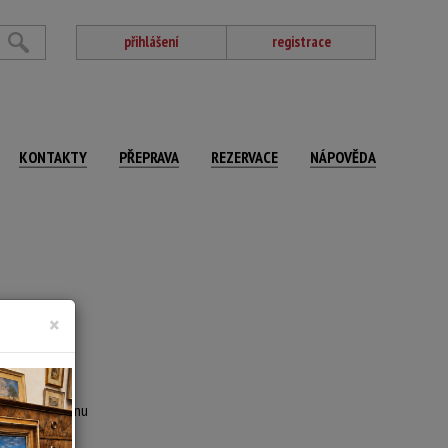
přihlášení
registrace
KONTAKTY
PŘEPRAVA
REZERVACE
NÁPOVĚDA
×
ováno na kartonu
 x 76 cm