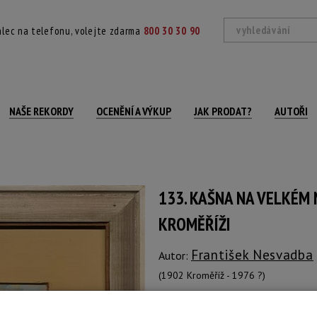
lec na telefonu, volejte zdarma
800 30 30 90
NAŠE REKORDY
OCENĚNÍ A VÝKUP
JAK PRODAT?
AUTOŘI
133. KAŠNA NA VELKÉM 
KROMĚŘÍŽI
František Nesvadba
Autor:
(1902 Kroměříž - 1976 ?)
datováno a signováno vpravo dole, pa
Technika: kvaš, datace: 1963