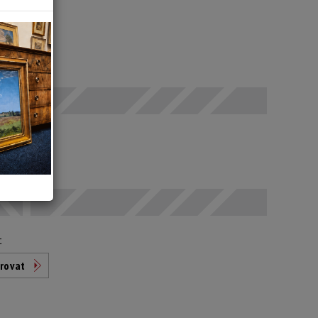
 x 43 cm
 SEČ
odáno
t
rovat