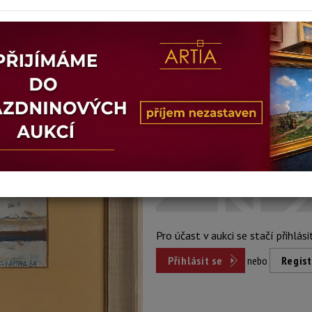
Šířka: 22 cm, výška: 33 cm, rámování: 57
Stav: dobrý
Konec dražby:
16.02.2026 20:33
Dosažená cena:
nepr
Vyvolávací cena: 1 000 Kč
Pro účast v aukci se stačí přihlási
Přihlásit se
nebo
Regist