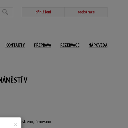
přihlášení
registrace
KONTAKTY
PŘEPRAVA
REZERVACE
NÁPOVĚDA
NÁMĚSTÍ V
spartováno, zaskleno, rámováno
×