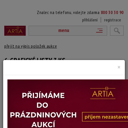
Znalec na telefonu, volejte zdarma
800 30 30 90
přihlášení
registrace
menu
přejít na výpis položek aukce
6. GRAFICKÉ LISTY 3 KS
×
Pieter de Bailliu
Autor:
(1613 - 1660)
vydraženo
Sv. Anežka (Petrus de Balliu/ vydavatel: Martinus van den Enden)
Sv. Benedikt ( autor: Abraham van Diepenbeeck/rytec: Petrus de Balliu/
vydavatel: Martinus van den Enden)
Matka Tereza (rytec: Petrus de Balliu)
signováno v tisku dole pod námětem