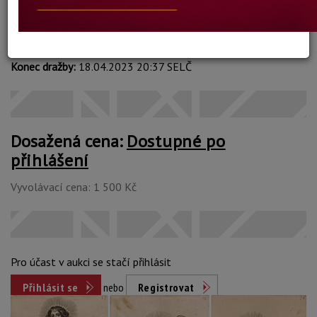
Technika: mědirytina
Šířka: 17 cm, výška: 29 - 28,5 cm, rámování: volně v paspartě 50 x 33 cm
Stav: mírně poškozeno
Konec dražby:
18.04.2023 20:37 SELČ
Dosažená cena:
Dostupné po
přihlášení
Vyvolávací cena: 1 500 Kč
Pro účast v aukci se stačí přihlásit
Přihlásit se
nebo
Registrovat