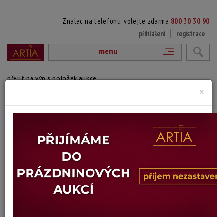
Znalec na telefonu, volejte zdarma
800 30 30 90
přihlášení
registrace
menu
přejít na výpis položek aukce
×
LE MONT BLANC
signováno vpravo dole, paspartováno
uprostřed dole místopisný popis
Technika: kresba, datace: 19. století
Šířka: 23 cm, výška: 19 cm, rámování: volný list
Stav: dobrý
Konec dražby:
17.06.2026 20:07 SELČ