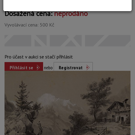
Dosažená cena:
neprodáno
Vyvolávací cena: 500 Kč
Pro účast v aukci se stačí přihlásit
Přihlásit se
nebo
Registrovat