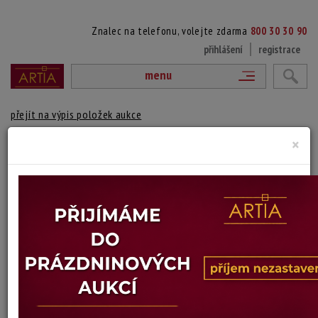
Znalec na telefonu, volejte zdarma
800 30 30 90
přihlášení
registrace
menu
přejít na výpis položek aukce
×
43. MOŘSKÝ SVĚT
Peter Gebhardt
Autor:
(1936 - 1977)
vydraženo
signováno a datováno vpravo dole, rámováno
Technika: olej na malířské desce, datace: 1962
Šířka: 58,5 cm, výška: 49 cm, rámování: 57,5 x 67,5
Stav: dobrý