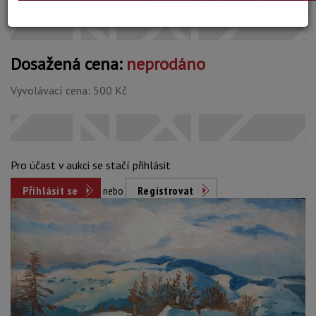
Dosažená cena:
neprodáno
Vyvolávací cena: 500 Kč
Pro účast v aukci se stačí přihlásit
Přihlásit se
nebo
Registrovat