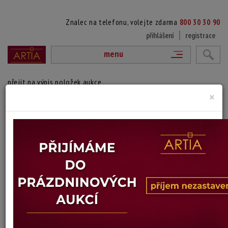
Znalec na telefonu, volejte zdarma
800 30 30 90
přihlášení
registrace
menu
přejít na výpis položek aukce
×
140. ZIMNÍ NÁLADA
Alfred Erben
Autor:
(? ?)
Signováno a datováno vpravo dole, nerámováno.
Technika: olej na překližce
Šířka: 42 cm, výška: 28 cm
Stav: poškozeno
Konec dražby:
10.02.2026 20:34 SEČ