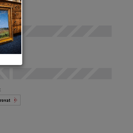
 SEČ
odáno
t
rovat