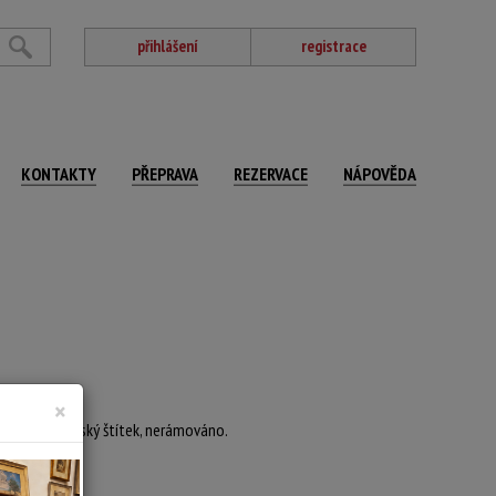
přihlášení
registrace
KONTAKTY
PŘEPRAVA
REZERVACE
NÁPOVĚDA
×
eversu autorský štítek, nerámováno.
nerámováno