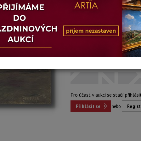
Stav: dobrý
Konec dražby:
13.01.2026 20:44
Dosažená cena:
nepr
Vyvolávací cena: 600 Kč
Pro účast v aukci se stačí přihlási
Přihlásit se
nebo
Regist