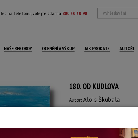
lec na telefonu, volejte zdarma
800 30 30 90
NAŠE REKORDY
OCENĚNÍ A VÝKUP
JAK PRODAT?
AUTOŘI
180. OD KUDLOVA
Alois Škubala
Autor:
(1940)
signováno a datováno vpravo dole, na r
Technika: olej na plátně, datace: 2014
Šířka: 40 cm, výška: 40 cm, rámování: 