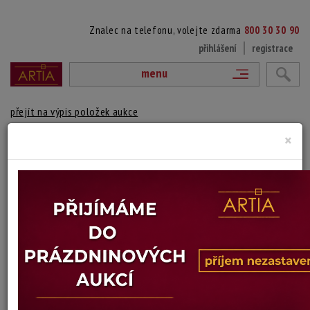
Znalec na telefonu, volejte zdarma
800 30 30 90
přihlášení
registrace
menu
přejít na výpis položek aukce
×
152. NÁVRHY, KONVOLUT 2KS
Josef Matěj Navrátil
Autor:
(*1798 Slaný - 1865 Praha)
vydraženo
Paspartováno, zaskleno a rámováno.
přisouzeno autorovi
Technika: kombinovaná technika
Šířka: cca 32 cm, výška: cca 32 cm, rámování: 47 x 47
Stav: dobrý