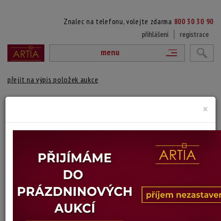
Znalec na telefonu, volejte zdarma
800 30 30 90
přihlášení
registrace
menu
přejít na výpis položek aukce
ZÁKOUTÍ SE PSEM
×
Josef Matěj Navrátil
Autor:
(*1798 Slaný - 1865 Praha)
Signováno vpravo dole, paspartováno zaskleno a rámováno ve zlaceném
rámu.
Technika: akvarel
Šířka: 26,5 cm, výška: 34,5 cm, rámování: 53,5 x 44 cm
Stav: mírně poškozeno