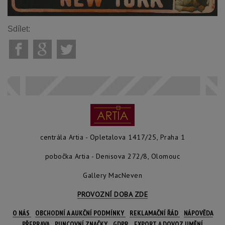
Sdílet:
centrála Artia - Opletalova 1417/25, Praha 1
pobočka Artia - Denisova 272/8, Olomouc
Gallery MacNeven
PROVOZNÍ DOBA ZDE
O NÁS
OBCHODNÍ A AUKČNÍ PODMÍNKY
REKLAMAČNÍ ŘÁD
NÁPOVĚDA
PŘEPRAVA
PUNCOVNÍ ZNAČKY
GDPR
EXPORT A DOVOZ UMĚNÍ