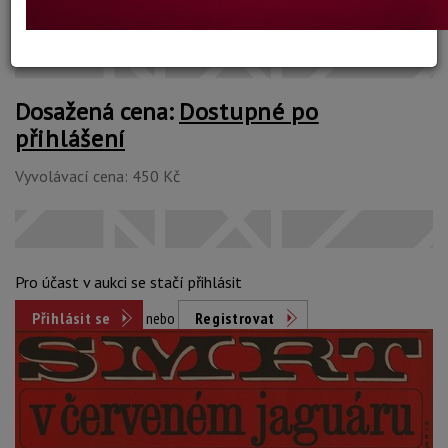
Konec dražby:
15.12.2024 17:06 SEČ
Dosažená cena:
Dostupné po
přihlášení
Vyvolávací cena: 450 Kč
Pro účast v aukci se stačí přihlásit
Přihlásit se
nebo
Registrovat