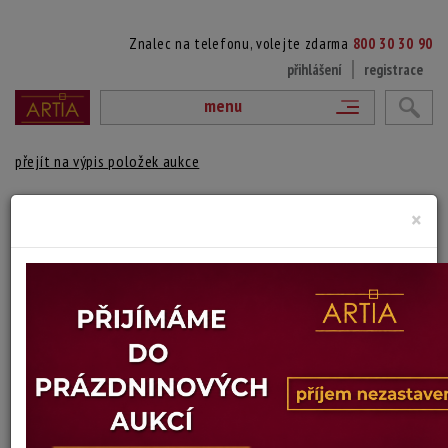
Znalec na telefonu, volejte zdarma
800 30 30 90
přihlášení
registrace
menu
přejít na výpis položek aukce
SMRT V ČERVENÉM JAGUÁRU
×
Zdeněk Ziegler
Autor:
(1932 Praha)
vydraženo
německý film, režie: Harald Reinl
Technika: tisk na kartonu, datace: 1969
Šířka: 29 cm, výška: 41 cm
Stav: dobrý