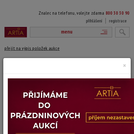
Znalec na telefonu, volejte zdarma
800 30 30 90
přihlášení
registrace
menu
přejít na výpis položek aukce
810. JEZDCI
×
Zdeněk Ziegler
Autor:
(1932 Praha)
vydraženo
americký film, režie: John Frankenheimer
Technika: tisk na kartonu, datace: 1973
Šířka: 28 cm, výška: 40 cm
Stav: dobrý