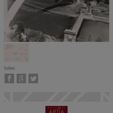
Sdílet: