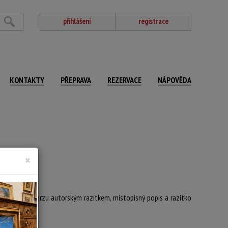
přihlášení
registrace
KONTAKTY
PŘEPRAVA
REZERVACE
NÁPOVĚDA
×
ačeno na reverzu autorským razítkem, místopisný popis a razítko