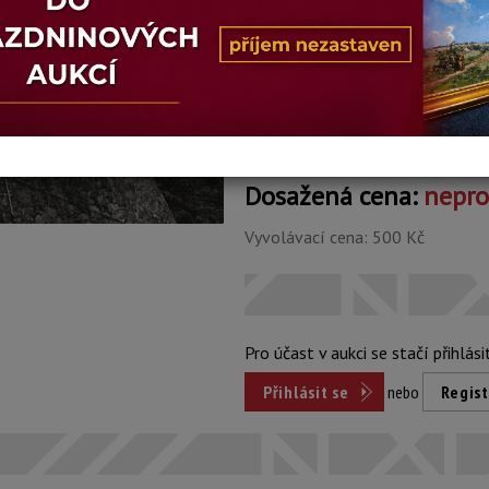
Šířka: 23,5 cm, výška: 16,5 cm
Stav: dobrý
Konec dražby:
01.06.2026 20:13
Dosažená cena:
nepr
Vyvolávací cena: 500 Kč
Pro účast v aukci se stačí přihlási
Přihlásit se
nebo
Regist