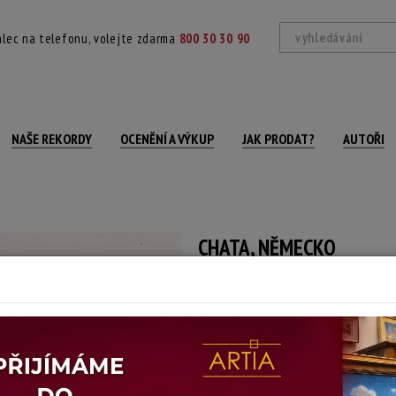
lec na telefonu, volejte zdarma
800 30 30 90
NAŠE REKORDY
OCENĚNÍ A VÝKUP
JAK PRODAT?
AUTOŘI
CHATA, NĚMECKO
Bohumil Hynek
Autor:
(?)
autorská bromostříbrná fotografie, zn
vydání v časopisu Turista
Technika: fotografie