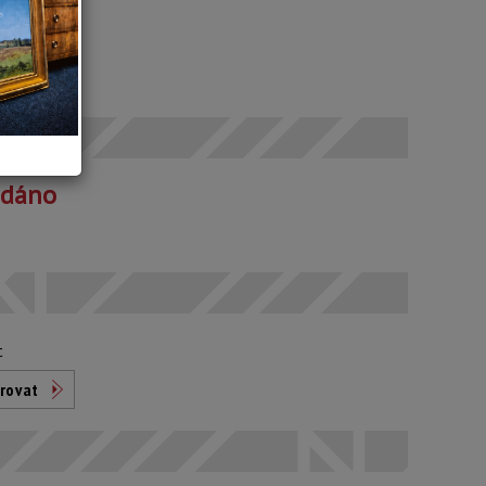
 SELČ
odáno
t
rovat