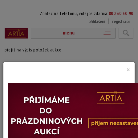
Znalec na telefonu, volejte zdarma
800 30 30 90
přihlášení
registrace
menu
přejít na výpis položek aukce
TORZO KOSTELA
×
Bohumil Hynek
Autor:
(?)
autorská bromostříbrná fotografie, značeno na reverzu autorským
razítkem, razítko vydání v časopisu Turista
Technika: fotografie
Šířka: 14,5 cm, výška: 23,6 cm
Stav: dobrý