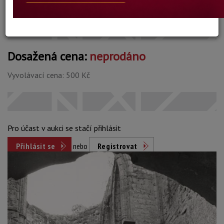
Konec dražby:
01.06.2026 20:14 SELČ
Dosažená cena:
neprodáno
Vyvolávací cena: 500 Kč
Pro účast v aukci se stačí přihlásit
Přihlásit se
nebo
Registrovat