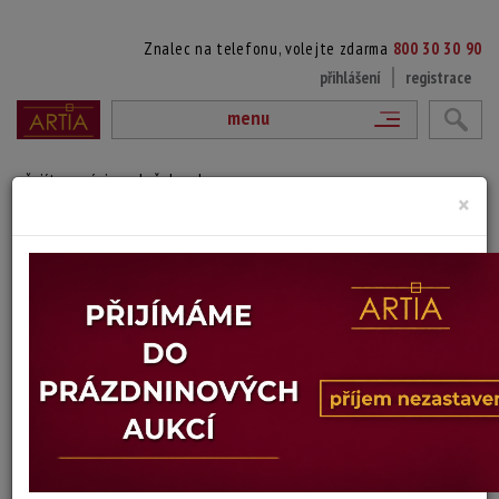
Znalec na telefonu, volejte zdarma
800 30 30 90
přihlášení
registrace
menu
přejít na výpis položek aukce
×
BŘEZOVÁ
Bohumil Hynek
Autor:
(?)
autorská bromostříbrná fotografie, značeno na reverzu autorským
razítkem, místopisný popis
Technika: fotografie
Šířka: 22 cm, výška: 14,5 cm
Stav: dobrý