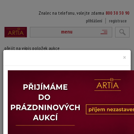
Znalec na telefonu, volejte zdarma
800 30 30 90
přihlášení
registrace
menu
přejít na výpis položek aukce
×
161. BOREŠNICE
Oskar Fiala
Autor:
(1860 Praha - 1918 Praha)
Datováno vpravo dole, místopisné určení, přisouzeno autorovi.
Technika: kresba, datace: 1909
Šířka: 24,5 cm, výška: 15,5 cm, rámování: volný list
Stav: mírně poškozeno
Konec dražby:
11.07.2025 21:10 SELČ