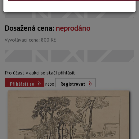
Dosažená cena:
neprodáno
Vyvolávací cena: 800 Kč
Pro účast v aukci se stačí přihlásit
Přihlásit se
nebo
Registrovat