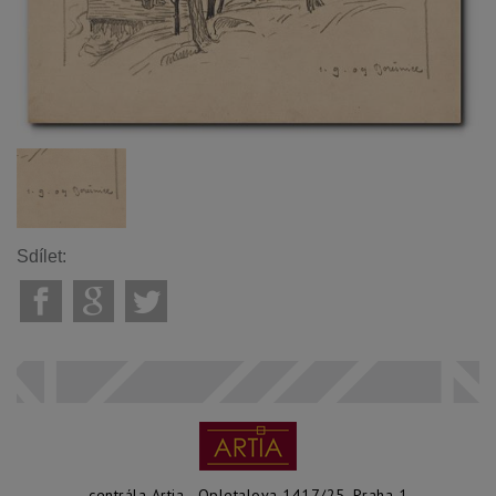
Sdílet:
centrála Artia - Opletalova 1417/25, Praha 1