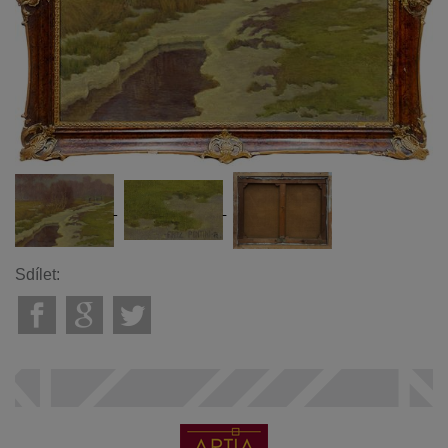
Sdílet: