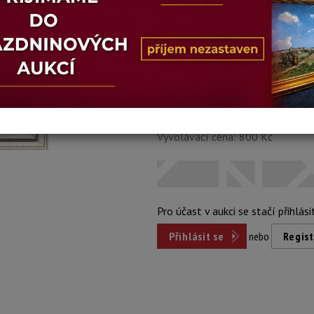
Stav: dobrý
Konec dražby:
14.07.2026 20:04 
Dosažená cena:
nepr
Vyvolávací cena: 800 Kč
Pro účast v aukci se stačí přihlási
Přihlásit se
nebo
Regist