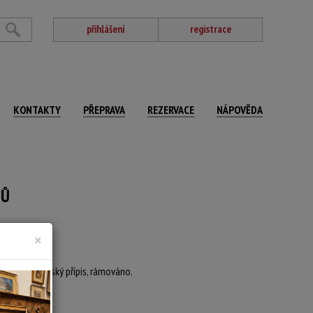
přihlášení
registrace
KONTAKTY
PŘEPRAVA
REZERVACE
NÁPOVĚDA
ZŮ
×
eversu autorský přípis, rámováno.
 47,5 x 68,5