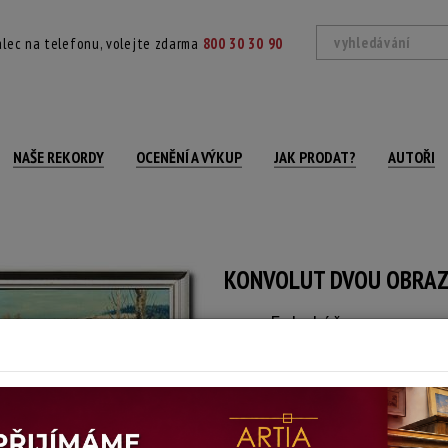
lec na telefonu, volejte zdarma
800 30 30 90
NAŠE REKORDY
OCENĚNÍ A VÝKUP
JAK PRODAT?
AUTOŘI
KONVOLUT DVOU OBRA
E. Lukáš
Autor:
(? - ?)
Signováno a datováno vpravo dole, na r
Technika: olej na překližce, datace: 86
Šířka: 58,5 cm, výška: 37,5 cm, rámování: