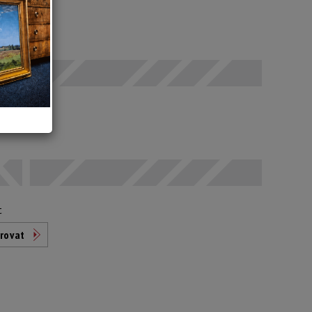
SELČ
odáno
t
rovat