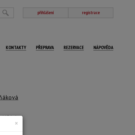
přihlášení
registrace
KONTAKTY
PŘEPRAVA
REZERVACE
NÁPOVĚDA
eňáková
ský štítek
×
 x 65,5 cm