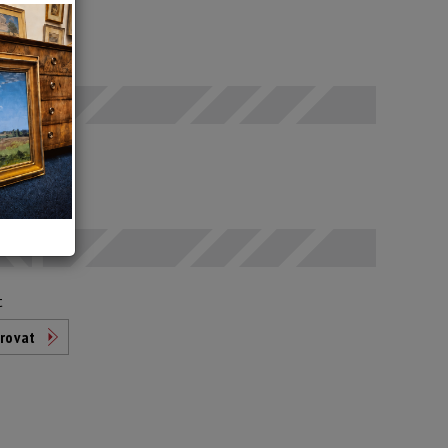
 SELČ
odáno
t
rovat