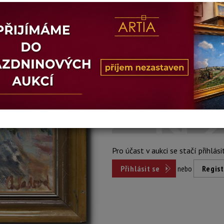
Stav: dobrý
Konec dražby:
20.05.2026 20:04
Dosažená cena:
nepr
Vyvolávací cena: 1 000 Kč
Pro účast v aukci se stačí přihlási
Přihlásit se
nebo
Regist