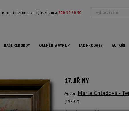
lec na telefonu, volejte zdarma
800 30 30 90
NAŠE REKORDY
OCENĚNÍ A VÝKUP
JAK PRODAT?
AUTOŘI
17. JIŘINY
Marie Chladová - T
Autor:
(1920 ?)
signováno vpravo dole, na reversu autor
Technika: olej na plátně
Šířka: 50 cm, výška: 66 cm, rámování: 80