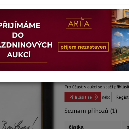
Stav: dobrý
Konec dražby:
15.06.2026 20:19
Dosažená cena:
600 K
Vyvolávací cena: 600 Kč
Pro účast v aukci se stačí přihlási
Přihlásit se
nebo
Regist
Seznam příhozů (1)
částka
p