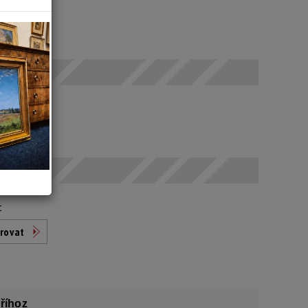
 SELČ
č
t
rovat
říhoz