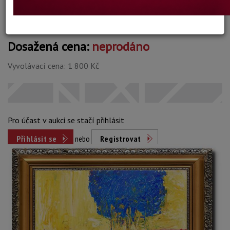
Dosažená cena:
neprodáno
Vyvolávací cena: 1 800 Kč
Pro účast v aukci se stačí přihlásit
Přihlásit se
nebo
Registrovat