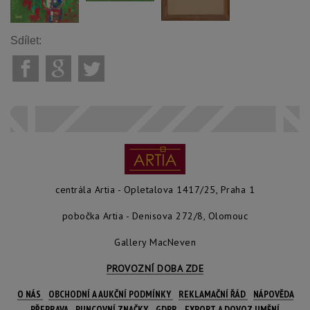
Sdílet:
centrála Artia - Opletalova 1417/25, Praha 1
pobočka Artia - Denisova 272/8, Olomouc
Gallery MacNeven
PROVOZNÍ DOBA ZDE
O NÁS
OBCHODNÍ A AUKČNÍ PODMÍNKY
REKLAMAČNÍ ŘÁD
NÁPOVĚDA
PŘEPRAVA
PUNCOVNÍ ZNAČKY
GDPR
EXPORT A DOVOZ UMĚNÍ