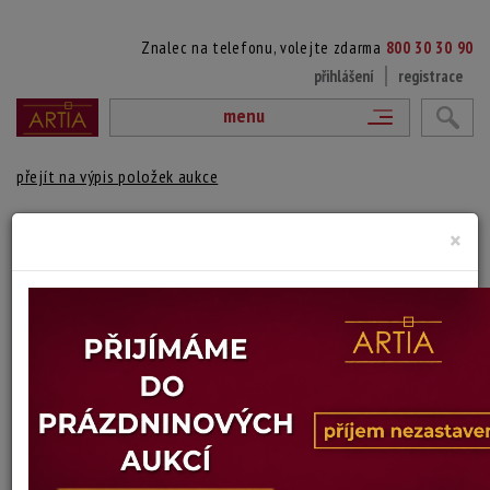
Znalec na telefonu, volejte zdarma
800 30 30 90
přihlášení
registrace
menu
přejít na výpis položek aukce
325. KVĚTINY VE VÁZE
×
Stanislav Šnajdr
Autor:
(1911 Praha - 1982 Praha)
Signováno vlevo dole, zaskleno a rámováno.
Technika: akryl, materiál: karton
Šířka: 63 cm, výška: 85 cm, rámování: 100,5 x 78,5 cm
Stav: dobrý
Konec dražby:
11.02.2026 21:21 SEČ