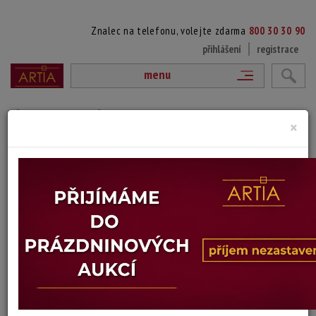
Znalec na telefonu, volejte zdarma
800 30 30 90
přihlášení
registrace
menu
přejít na výpis položek aukce
×
EXPRESIONISTICKÁ KRAJINA
Stanislav Šnajdr
Autor:
(1911 Praha - 1982 Praha)
Signováno a datováno vpravo dole, volná deska
Technika: akryl, datace: 1976
Šířka: 49,5 cm, výška: 21,5 cm
Stav: dobrý
Konec dražby:
22.04.2026 21:27 SELČ